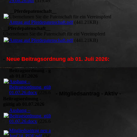
29.08.26.pdf
(319.49KB)
__Pferdepatenschaft__
Übernehmen Sie die Patenschaft für ein Vereinspferd
Antrag auf Pferdepatenschaft.pdf
(441.21KB)
__Pferdepatenschaft__
Übernehmen Sie die Patenschaft für ein Vereinspferd
Antrag auf Pferdepatenschaft.pdf
(441.21KB)
-
Neue Beitragsordnung ab 01. Juli 2026:
Beitragsordnung - gültig
ab 01.07.2026
Aushang –
Beitragsordnung_gültig ab
01.07.26.docx
(226.69KB)
- Mitgliedsantrag - Aktiv -
Beitragsordnung -
gültig ab 01.07.2026
Aushang –
Beitragsordnung_gültig ab
01.07.26.docx
(226.69KB)
Mitgliedsantrag neu ab
Juni'24_PDF.pdf
(345.16KB)