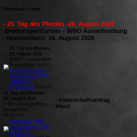
Download-Center
- 25. Tag des Pferdes -29. August 2026
Breitensportturnier - WBO Ausschreibung
Nennschluss: 16. August 2026
25. Tag des Pferdes -
29. August 2026
WBO - Ausschreibung /
Nennschluss: 16.08.2026
genehmigte WBO
Ausschreibung VRV
Quatitz eV
29.08.26.pdf
(319.49KB)
25. Tag des Pferdes -
29. August 2026
-
Patenschaftsantrag -
WBO - Ausschreibung /
Pferd
Nennschluss:
16.08.2026
genehmigte WBO
Ausschreibung VRV
Quatitz eV