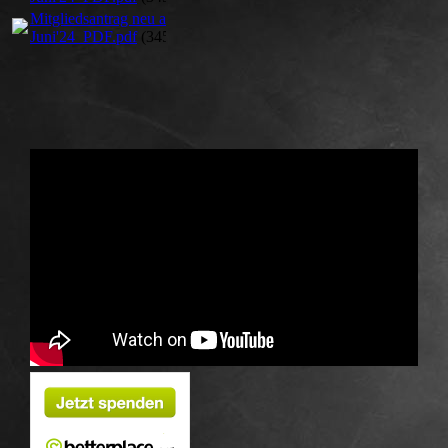
Mitgliedsantrag neu ab
Juni'24_PDF.pdf
(345.16KB)