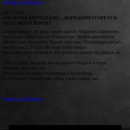
Zurück zur Übersicht
09.10.2024
WICHTIGE MITTEILUNG - AUFNAHMESTOPP FÜR
NEUE MITGLIEDER!!
Aktuell können wir keine neuen, aktiven Mitglieder aufnehmen.
Wer unsere Arbeit mit den Kindern und Pferden unterstützen
möchte kann dies mittels Spende oder einer Fördermitgliedschaft
tun. Für nur 120 € im Jahr kann schon einiges
geschaffen/erreicht werden. Bei Interesse sprecht uns einfach an.
Und bei allen, die gerne bei uns aktives Mitglied werden
möchten, bitten wir um
Verständnis für unsere momentane Entscheidung.
In 2025 sieht vielleicht alle schon wieder anders aus.
Zurück zur Übersicht