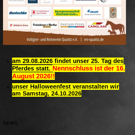
am 29.08.2026 findet unser 25. Tag des
Nennschluss ist der 16.
Pferdes statt.
August 2026!!
unser Halloweenfest veranstalten wir
am Samstag, 24.10.2026
NEWS